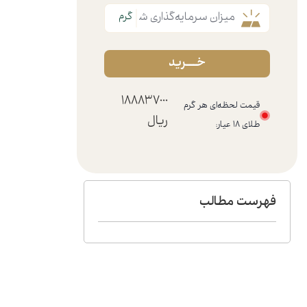
خـــرید
188837000
قیمت لحظه‌ای هر گرم
ریال
طلای ۱۸ عیار:
فهرست مطالب​