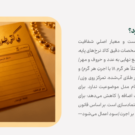
د؟
ست و معیار اصلیِ شفافیت
خصات دقیق کالا، نرخ‌های پایه،
 نهایی به عدد و حروف و مهر/
امضا را داشته باشد. «فی» یعنی قیمت واحد هر جزء (مثلاً هر گرم ۱۸ یا اجرتِ هر گرم) و
ر طلای آب‌شده، تمرکز روی وزن/
م مدل موضوعیت ندارد. برای
 اضافه را کاهش می‌دهد؛ برای
عتمادسازی است. بر اساس قانون
ت فقط بر اجرت/سود اعمال می‌شود—