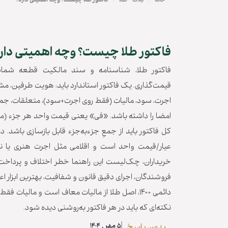
|
|
خانه
بلاگ
طلا
فاکتور طلا چیست؟ وچه اهمیتی دارد؟
فاکتور طلا چیست؟ وچه اهمیتی دار
فاکتور طلا، شناسنامه و سند مالکیت قطعه شما
قیمت‌گذاری. یک فاکتور استاندارد باید: هویت طرفین، مش
اجرت، سود، مالیات (فقط روی اجرت+سود)، متعلقات، جمع
کل فاکتور باید از جمعِ جزءبه‌جزء قابل بازسازی باشد. د
عیار/قیمت واحد است و اقلامی مثل اجرت هنری یا نا
خریداران، چک‌لیست این راهنما خطر اختلاف و پرداخت
فروشندگان، اجرای دقیق قانون و شفافیت، بهترین ابزار ا
دائمی ۱۴۰۰، اصل طلا از مالیات معاف است و مالیا
نکته‌ای که باید در هر فاکتور به‌روشنی دیده شود.
5 مهر , 1404