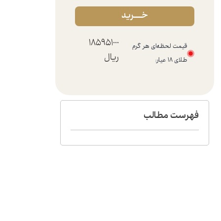
خـــرید
185951000
قیمت لحظه‌ای هر گرم
ریال
طلای ۱۸ عیار:
فهرست مطالب​