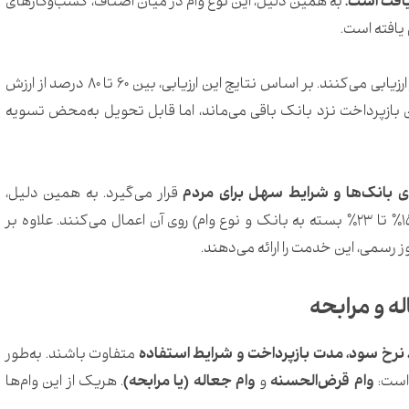
به همین دلیل، این نوع وام در میان اصناف، کسب‌وکارهای
یافته است.
بانک‌ها طلا را از نظر عیار، وزن، اصالت و ارزش روز بازار ارزیابی می‌کنند. بر اساس نتایج این ارزیابی، بین ۶۰ تا ۸۰ درصد از ارزش
ان بازپرداخت نزد بانک باقی می‌ماند، اما قابل تحویل به‌محض تسویه
ی بانک‌ها و شرایط سهل برای مردم
قرار می‌گیرد. به همین دلیل،
بانک‌ها نرخ سود مشخص و نسبتاً معقولی (بین ۱۵٪ تا ۲۳٪ بسته به بانک و نوع وام) روی آن اعمال می‌کنند. علاوه بر
سمی، این خدمت را ارائه می‌دهند.
له و مرابحه
، نرخ سود، مدت بازپرداخت و شرایط استفاده
متفاوت باشند. به‌طور
 است:
وام قرض‌الحسنه
و
وام جعاله (یا مرابحه)
. هریک از این وام‌ها