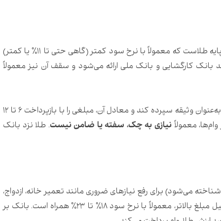
وام قرض‌الحسنه یکی از رایج‌ترین انواع تسهیلات بر پایه طلاست که معمولاً با نرخ سود کمتر (گاهی حتی تا ۱۱٪ یا کمتر)
ند بانک کارگشایی و بانک ملی ارائه می‌شود و سقف آن نیز معمولاً
در وام قرض‌الحسنه، فرد باید طلای خود را نزد بانک به‌عنوان وثیقه سپرده کند و معادل آن، مبلغی را با بازپرداخت ۶ تا ۱۲
ام‌ها، معمولاً
نیازی به چک، سفته یا ضامن نیست
. طلا نزد بانک
 شناخته می‌شود) برای رفع نیازهای ضروری مانند تعمیر خانه، ازدواج،
درمان، خرید لوازم و… ارائه می‌شود. این نوع وام به‌دلیل مبلغ بالاتر، معمولاً با نرخ سود ۱۸٪ تا ۲۳٪ همراه است. بانک بر