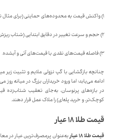
1) واکنش قیمت به محدوده‌های حمایتی (برای مثال نزدیکی طلای ۱۸ عیار به کمترین ثبت‌شده)،
2) حجم و سرعت تغییر در دقایق ابتدایی (شتاب ریزش یا توقف آن)،
3) فاصله قیمت‌های نقدی با قیمت‌های آتی و آبشده.
چنانچه بازگشایی با گپ نزولی ملایم و تثبیت زیر میا
ادامه می‌یابد؛ اما ورود خریداران بزرگ در میانه روز
در بازه‌های پرنوسان، به‌جای تعقیب شتاب‌زده ق
کوچک‌تر، و خرید پله‌ای) را ملاک عمل قرار دهند.
قیمت طلا 18 عیار
قیمت طلا 18 عیار
به‌عنوان پرمصرف‌ترین عیار در معا