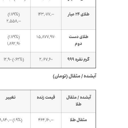
طلای 24 عیار
143,077,000
(1.79%)
2,558,000
طلای دست
105,877,970
(1.79%)
دوم
1,892,910
گرم نقره ۹۹۹
2,067,600
(0.62%) 12,900
آبشده / مثقال (تومان)
آبشده / مثقال
قیمت زنده
تغییر
طلا
مثقال طلا
464,160,000
(1.9%) 8,840,000