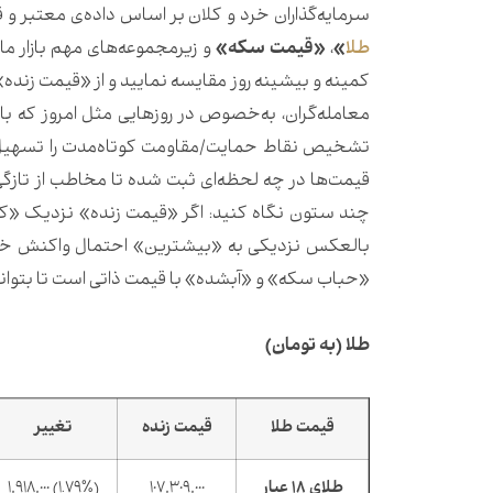
سرمایه‌گذاران خرد و کلان بر اساس داده‌ی معتبر و 
طلا
»
،
«قیمت سکه»
و زیرمجموعه‌های مهم بازار مان
کمینه و بیشینه روز مقایسه نمایید و از «قیمت زنده»
معامله‌گران، به‌خصوص در روزهایی مثل امروز که با
تشخیص نقاط حمایت/مقاومت کوتاه‌مدت را تسهیل 
قیمت‌ها در چه لحظه‌ای ثبت شده تا مخاطب از تازگ
چند ستون نگاه کنید: اگر «قیمت زنده» نزدیک «کمت
بالعکس نزدیکی به «بیشترین» احتمال واکنش خریدا
«حباب سکه» و «آبشده» با قیمت ذاتی است تا بتوانید 
طلا (به تومان)
قیمت طلا
قیمت زنده
تغییر
طلای 18 عیار
107,309,000
(1.79%) 1,918,000