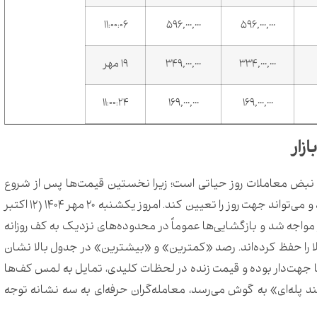
۱۱:۰۰:۰۶
596,000,000
596,000,000
334,000,000
349,000,000
۱۹ مهر
۱۱:۰۰:۲۴
169,000,000
169,000,000
زار
نبض معاملات روز حیاتی است؛ زیرا نخستین قیمت‌ها پس از شروع
معاملات، بر انتظارات کوتاه‌مدت فعالان اثر می‌گذارند و می‌تواند جهت روز را تعیین کند. امروز یکشنبه ۲۰ مهر ۱۴۰۴ (۱۲ اکتبر
یر مواجه شد و بازگشایی‌ها عموماً در محدوده‌های نزدیک به کف روزانه
 را حفظ کرده‌اند. رصد «کمترین» و «بیشترین» در جدول بالا نشان
ا جهت‌دار بوده و قیمت زنده در لحظات کلیدی، تمایل به لمس کف‌ها
 پله‌ای» به گوش می‌رسد، معامله‌گران حرفه‌ای به سه نشانه توجه