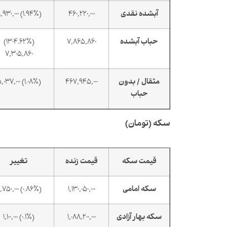
آبشده نقدی
460,220,000
(1.94%) 8,930,000
حباب آبشده
7,865,860
(1304.62%)
7,305,860
مثقال / بدون
467,945,000
(1.08%) 5,037,000
حباب
سکه (تومان)
قیمت سکه
قیمت زنده
تغییر
سکه امامی
1,130,050,000
(0.86%) 9,750,000
سکه بهار آزادی
1,088,200,000
(0.1%) 1,100,000