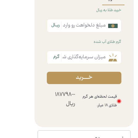
خرید طلا به ریال
گرم طلای آب شده
خـــرید
187798000
قیمت لحظه‌ای هر گرم
ریال
طلای ۱۸ عیار: