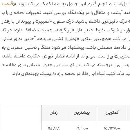
قابل‌استناد انجام گیرد. این جدول به شما کمک می‌کند روند
«
قیمت
ند آبشده و مثقال را در یک نگاه بررسی کنید، تغییرات لحظه‌ای را با
 درک دقیق‌تری داشته باشید. درک ستون «تغییر» و پیوند آن با رفتار
زار در شوک سقوط چندپله‌ای قرار گرفته، اهمیت مضاعف دارد؛ چراکه
می‌کند. همچنین ستون «زمان» نشان می‌دهد آخرین به‌روزرسانی
ی داده‌ها مطمئن باشد. پیشنهاد می‌شود هنگام تحلیل، همزمان به
رین» روز است، می‌تواند از ادامه فشار فروش حکایت داشته باشد؛
ران را برجسته می‌کند. در نهایت، این جدول مبنایی برای مقایسه
درک کنید کدام ابزار طلا در لحظه بازده/ریسک بهینه‌تری دارد.
کمترین
بیشترین
زمان
۱۱:۴۸:۱۸
109,200,000
106,937,000