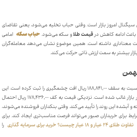
سیگنال امروز بازار است. وقتی حباب تخلیه می‌شود، یعنی تقاضای
حباب سکه
 باعث ادامه کاهش در
قیمت طلا
و سکه می‌شود.
امامی
وزهای قبل افت معناداری داشته است. همین موضوع نشان می‌دهد معامله‌گران
زار بیشتر به سمت ارزش ذاتی حرکت می‌کند.
امروز به 180,172,000 ریال رسیده و نسبت به سقف 188,841,000 ریال افت چشمگیری را ثبت کرده است. این
کاهش 8,659,000 ریالی نشان می‌دهد فشار فروش در بازار غالب شده است. نزدیکی قیمت به کف 178,436,000 ریال احتمال
 آبشده این روند را تأیید می‌کند. وقتی بنکداران فروشنده می‌شوند،
ایط برای خریداران صبور می‌تواند فرصت مناسب‌تری ایجاد کند. برای
تفاوت‌ طلای 24 عیار و 18 عیار چیست؟​ خرید برای سرمایه گذاری
را