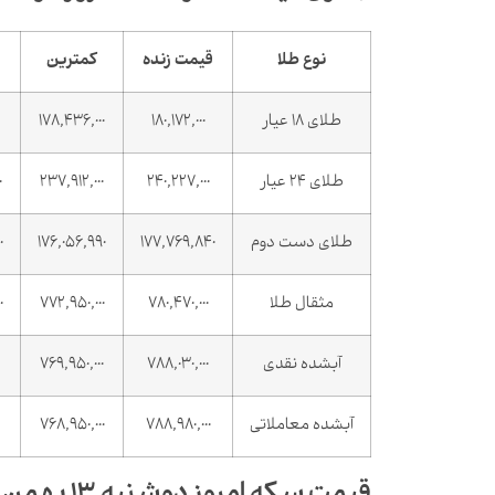
نوع طلا
قیمت زنده
کمترین
طلای 18 عیار
180,172,000
178,436,000
طلای 24 عیار
240,227,000
237,912,000
0
طلای دست دوم
177,769,840
176,056,990
0
مثقال طلا
780,470,000
772,950,000
0
آبشده نقدی
788,030,000
769,950,000
آبشده معاملاتی
788,980,000
768,950,000