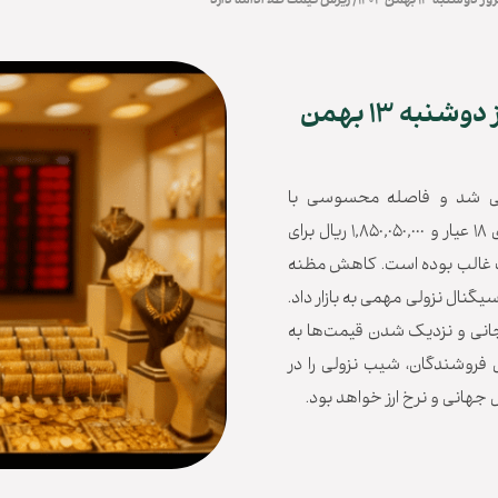
قیمت طلا ۱۸ عیار و قیمت سکه امروز دوشنبه ۱۳ بهمن
لاحی شد و فاصله محسوسی با
سقف‌های روزانه ایجاد کرد. ثبت 180,172,000 ریال برای طلای 18 عیار و 1,850,050,000 ریال برای
ت غالب بوده است. کاهش مظنه
 ریال و افت آبشده نقدی به 788,030,000 ریال سیگنال نزولی مهمی به بازار داد.
انی و نزدیک شدن قیمت‌ها به
 فروشندگان، شیب نزولی را در
 جهانی و نرخ ارز خواهد بود.