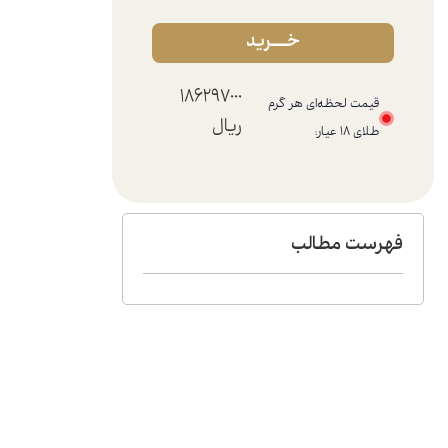
خـــرید
186297000
قیمت لحظه‌ای هر گرم
ریال
طلای ۱۸ عیار:
فهرست مطالب​