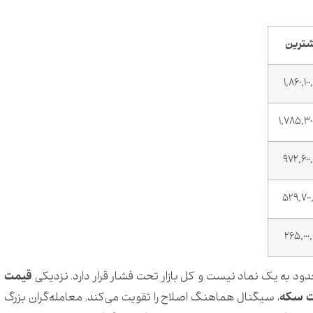
شترین
1,860,100,
1,785,300
972,600,0
529,700,
265,000,0
د به یک نماد نیست و کل بازار تحت فشار قرار دارد. نزدیکی
قیمت
 سکه
، سیگنال هماهنگ اصلاح را تقویت می‌کند. معامله‌گران بزرگ