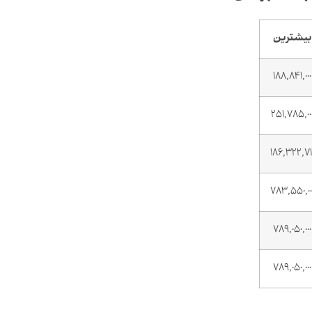
بیشترین
188,841,000
251,785,00
186,322,71
783,550,00
789,050,000
789,050,000